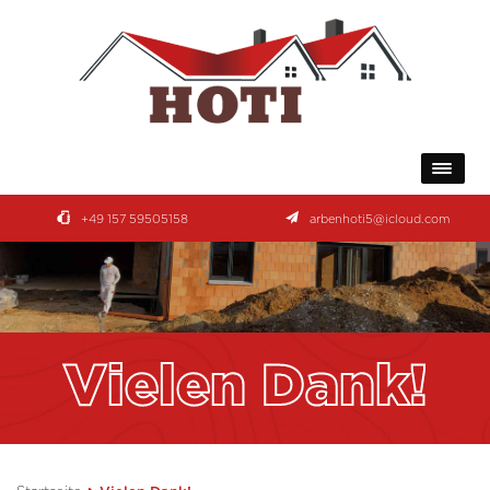
+49 157 59505158
arbenhoti5@icloud.com
Vielen Dank!